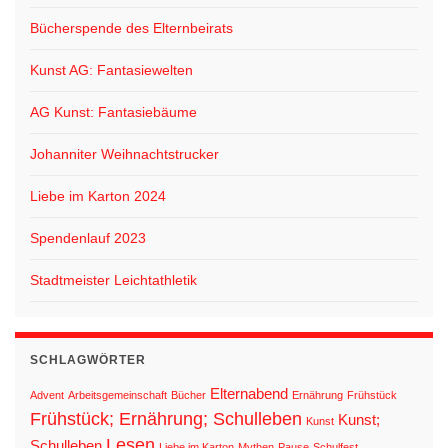
Bücherspende des Elternbeirats
Kunst AG: Fantasiewelten
AG Kunst: Fantasiebäume
Johanniter Weihnachtstrucker
Liebe im Karton 2024
Spendenlauf 2023
Stadtmeister Leichtathletik
SCHLAGWÖRTER
Elternabend
Advent
Arbeitsgemeinschaft
Bücher
Ernährung
Frühstück
Frühstück; Ernährung; Schulleben
Kunst;
Kunst
Lesen
Schulleben
Liebe im Karton
Mythen
Pause
Schulfest