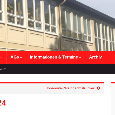
n
AGs
Informationen & Termine
Archiv
ikum
Johanniter Weihnachtstrucker
24