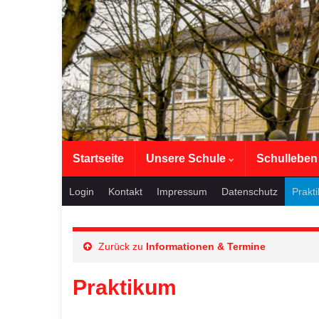
Startseite
Unsere Schule
Schullebe
Login
Kontakt
Impressum
Datenschutz
Prakt
Zurück zu
Informationen & Termine
Praktikum