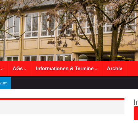
n
AGs
Informationen & Termine
Archiv
ikum
I