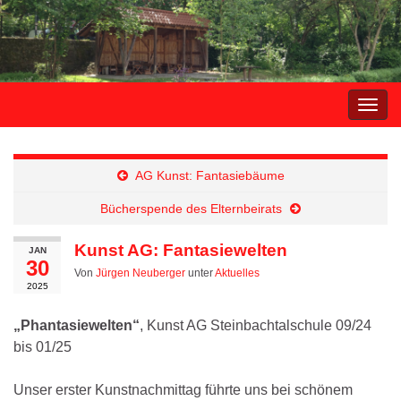
Navi
umsc
AG Kunst: Fantasiebäume
Bücherspende des Elternbeirats
Kunst AG: Fantasiewelten
JAN
30
Von
Jürgen Neuberger
unter
Aktuelles
2025
„Phantasiewelten“
, Kunst AG Steinbachtalschule 09/24
bis 01/25
Unser erster Kunstnachmittag führte uns bei schönem