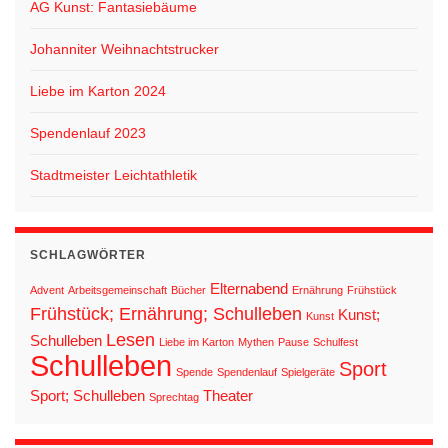
AG Kunst: Fantasiebäume
Johanniter Weihnachtstrucker
Liebe im Karton 2024
Spendenlauf 2023
Stadtmeister Leichtathletik
SCHLAGWÖRTER
Elternabend
Advent
Arbeitsgemeinschaft
Bücher
Ernährung
Frühstück
Frühstück; Ernährung; Schulleben
Kunst;
Kunst
Lesen
Schulleben
Liebe im Karton
Mythen
Pause
Schulfest
Schulleben
Sport
Spende
Spendenlauf
Spielgeräte
Sport; Schulleben
Theater
Sprechtag