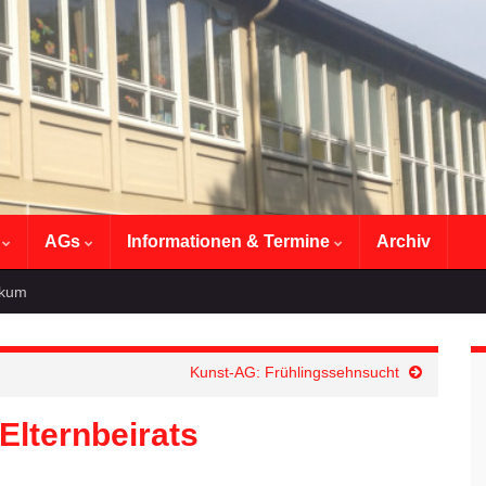
n
AGs
Informationen & Termine
Archiv
ikum
Kunst-AG: Frühlingssehnsucht
lternbeirats