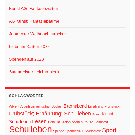
Kunst AG: Fantasiewelten
AG Kunst: Fantasiebäume
Johanniter Weihnachtstrucker
Liebe im Karton 2024
Spendenlauf 2023
Stadtmeister Leichtathletik
SCHLAGWÖRTER
Elternabend
Advent
Arbeitsgemeinschaft
Bücher
Ernährung
Frühstück
Frühstück; Ernährung; Schulleben
Kunst;
Kunst
Lesen
Schulleben
Liebe im Karton
Mythen
Pause
Schulfest
Schulleben
Sport
Spende
Spendenlauf
Spielgeräte