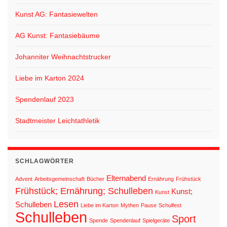
Kunst AG: Fantasiewelten
AG Kunst: Fantasiebäume
Johanniter Weihnachtstrucker
Liebe im Karton 2024
Spendenlauf 2023
Stadtmeister Leichtathletik
SCHLAGWÖRTER
Elternabend
Advent
Arbeitsgemeinschaft
Bücher
Ernährung
Frühstück
Frühstück; Ernährung; Schulleben
Kunst;
Kunst
Lesen
Schulleben
Liebe im Karton
Mythen
Pause
Schulfest
Schulleben
Sport
Spende
Spendenlauf
Spielgeräte