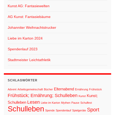
Kunst AG: Fantasiewelten
AG Kunst: Fantasiebäume
Johanniter Weihnachtstrucker
Liebe im Karton 2024
Spendenlauf 2023
Stadtmeister Leichtathletik
SCHLAGWÖRTER
Elternabend
Advent
Arbeitsgemeinschaft
Bücher
Ernährung
Frühstück
Frühstück; Ernährung; Schulleben
Kunst;
Kunst
Lesen
Schulleben
Liebe im Karton
Mythen
Pause
Schulfest
Schulleben
Sport
Spende
Spendenlauf
Spielgeräte