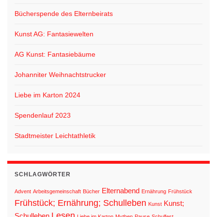
Bücherspende des Elternbeirats
Kunst AG: Fantasiewelten
AG Kunst: Fantasiebäume
Johanniter Weihnachtstrucker
Liebe im Karton 2024
Spendenlauf 2023
Stadtmeister Leichtathletik
SCHLAGWÖRTER
Elternabend
Advent
Arbeitsgemeinschaft
Bücher
Ernährung
Frühstück
Frühstück; Ernährung; Schulleben
Kunst;
Kunst
Lesen
Schulleben
Liebe im Karton
Mythen
Pause
Schulfest