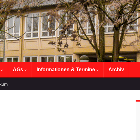
n
AGs
Informationen & Termine
Archiv
ikum
.