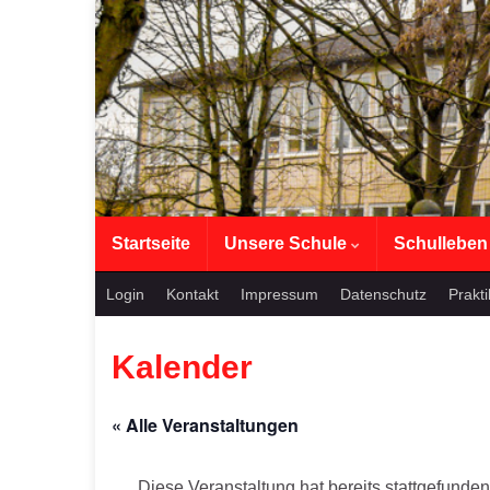
Startseite
Unsere Schule
Schullebe
Login
Kontakt
Impressum
Datenschutz
Prakt
Kalender
« Alle Veranstaltungen
Diese Veranstaltung hat bereits stattgefunden