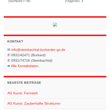
(Sportplatz FTW)
(Feggrube)
KONTAKT
✉
info@steinbachtal-burkarder-gs.de
✆ 0931/42471 (Burkard)
✆ 0931/74716 (Steinbachtal)
➦
Alle Kontaktdaten
NEUESTE BEITRÄGE
AG Kunst: Fernweh
AG Kunst: Zauberhafte Strukturen