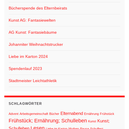
Bücherspende des Elternbeirats
Kunst AG: Fantasiewelten
AG Kunst: Fantasiebäume
Johanniter Weihnachtstrucker
Liebe im Karton 2024
Spendenlauf 2023
Stadtmeister Leichtathletik
SCHLAGWÖRTER
Elternabend
Advent
Arbeitsgemeinschaft
Bücher
Ernährung
Frühstück
Frühstück; Ernährung; Schulleben
Kunst;
Kunst
Lesen
Schulleben
Liebe im Karton
Mythen
Pause
Schulfest