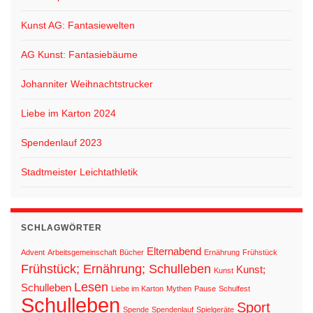
Kunst AG: Fantasiewelten
AG Kunst: Fantasiebäume
Johanniter Weihnachtstrucker
Liebe im Karton 2024
Spendenlauf 2023
Stadtmeister Leichtathletik
SCHLAGWÖRTER
Elternabend
Advent
Arbeitsgemeinschaft
Bücher
Ernährung
Frühstück
Frühstück; Ernährung; Schulleben
Kunst;
Kunst
Lesen
Schulleben
Liebe im Karton
Mythen
Pause
Schulfest
Schulleben
Sport
Spende
Spendenlauf
Spielgeräte