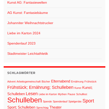
Kunst AG: Fantasiewelten
AG Kunst: Fantasiebäume
Johanniter Weihnachtstrucker
Liebe im Karton 2024
Spendenlauf 2023
Stadtmeister Leichtathletik
SCHLAGWÖRTER
Elternabend
Advent
Arbeitsgemeinschaft
Bücher
Ernährung
Frühstück
Frühstück; Ernährung; Schulleben
Kunst;
Kunst
Lesen
Schulleben
Liebe im Karton
Mythen
Pause
Schulfest
Schulleben
Sport
Spende
Spendenlauf
Spielgeräte
Sport; Schulleben
Theater
Sprechtag