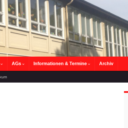
n
AGs
Informationen & Termine
Archiv
ikum
.