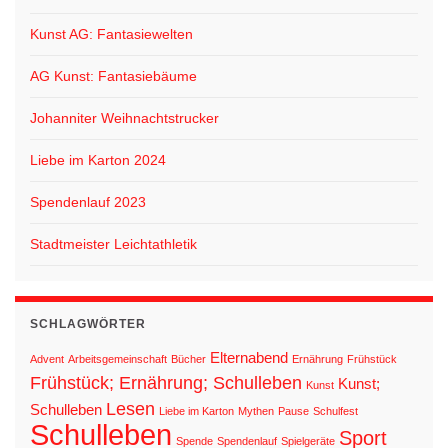
Kunst AG: Fantasiewelten
AG Kunst: Fantasiebäume
Johanniter Weihnachtstrucker
Liebe im Karton 2024
Spendenlauf 2023
Stadtmeister Leichtathletik
SCHLAGWÖRTER
Elternabend
Advent
Arbeitsgemeinschaft
Bücher
Ernährung
Frühstück
Frühstück; Ernährung; Schulleben
Kunst;
Kunst
Lesen
Schulleben
Liebe im Karton
Mythen
Pause
Schulfest
Schulleben
Sport
Spende
Spendenlauf
Spielgeräte