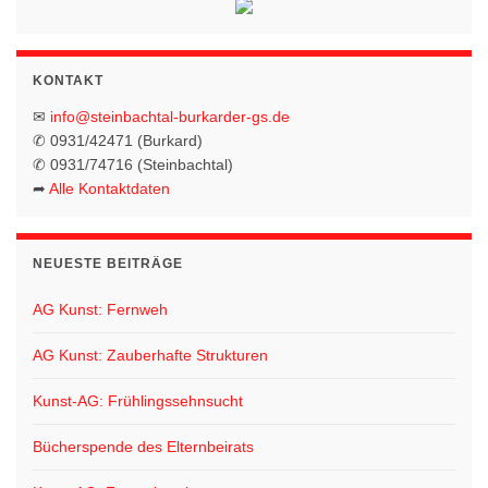
g
i
e
o
n
n
KONTAKT
✉
info@steinbachtal-burkarder-gs.de
✆ 0931/42471 (Burkard)
✆ 0931/74716 (Steinbachtal)
➦
Alle Kontaktdaten
NEUESTE BEITRÄGE
AG Kunst: Fernweh
AG Kunst: Zauberhafte Strukturen
Kunst-AG: Frühlingssehnsucht
Bücherspende des Elternbeirats