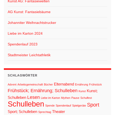
Kunst AG: Fantasiewelten
AG Kunst: Fantasiebäume
Johanniter Weihnachtstrucker
Liebe im Karton 2024
Spendenlauf 2023
Stadtmeister Leichtathletik
SCHLAGWÖRTER
Elternabend
Advent
Arbeitsgemeinschaft
Bücher
Ernährung
Frühstück
Frühstück; Ernährung; Schulleben
Kunst;
Kunst
Lesen
Schulleben
Liebe im Karton
Mythen
Pause
Schulfest
Schulleben
Sport
Spende
Spendenlauf
Spielgeräte
Sport; Schulleben
Theater
Sprechtag