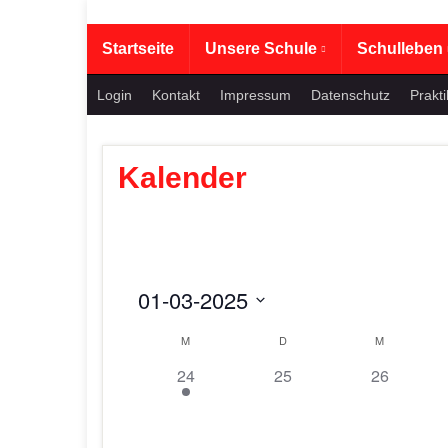
Startseite
Unsere Schule
Schulleben
Login
Kontakt
Impressum
Datenschutz
Prakt
Kalender
01-03-2025
D
K
M
D
M
a
1
0
0
24
25
26
a
t
V
V
V
u
l
e
e
e
m
r
r
r
w