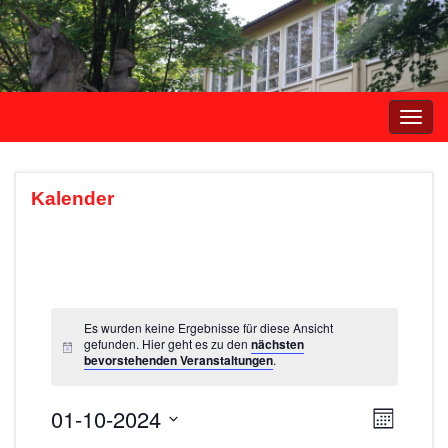
Navi
umsc
Kalender
Es wurden keine Ergebnisse für diese Ansicht
gefunden. Hier geht es zu den
nächsten
bevorstehenden Veranstaltungen
.
01-10-2024
A
V
M
e
o
D