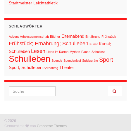
Stadtmeister Leichtathletik
SCHLAGWÖRTER
Elternabend
Advent
Arbeitsgemeinschaft
Bücher
Ernährung
Frühstück
Frühstück; Ernährung; Schulleben
Kunst;
Kunst
Lesen
Schulleben
Liebe im Karton
Mythen
Pause
Schulfest
Schulleben
Sport
Spende
Spendenlauf
Spielgeräte
Sport; Schulleben
Theater
Sprechtag
Search for:
© 2026 .
Gemacht mit
von
Graphene Themes
.