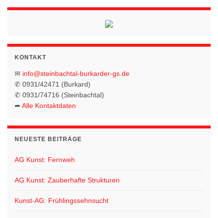
n
n
n
n
n
n
n
n
g
g
g
g
g
g
g
s
,
,
,
,
,
,
,
o
e
e
e
,
,
e
e
-
t
n
n
n
n
n
N
n
a
,
,
,
,
,
a
l
v
KONTAKT
t
i
✉
info@steinbachtal-burkarder-gs.de
g
u
✆ 0931/42471 (Burkard)
✆ 0931/74716 (Steinbachtal)
a
n
➦
Alle Kontaktdaten
t
g
i
e
o
NEUESTE BEITRÄGE
n
n
AG Kunst: Fernweh
AG Kunst: Zauberhafte Strukturen
Kunst-AG: Frühlingssehnsucht