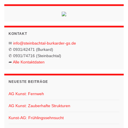
n
n
n
n
n
n
n
g
g
g
g
g
g
g
s
,
,
,
,
,
,
o
e
e
e
e
e
e
e
-
t
n
n
n
n
n
n
n
N
n
a
,
,
,
,
,
,
,
a
l
v
KONTAKT
t
i
✉
info@steinbachtal-burkarder-gs.de
g
u
✆ 0931/42471 (Burkard)
✆ 0931/74716 (Steinbachtal)
a
n
➦
Alle Kontaktdaten
t
g
i
e
o
NEUESTE BEITRÄGE
n
n
AG Kunst: Fernweh
AG Kunst: Zauberhafte Strukturen
Kunst-AG: Frühlingssehnsucht