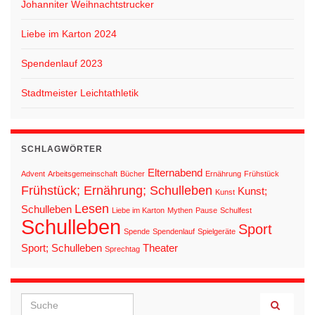
Johanniter Weihnachtstrucker
Liebe im Karton 2024
Spendenlauf 2023
Stadtmeister Leichtathletik
SCHLAGWÖRTER
Elternabend
Advent
Arbeitsgemeinschaft
Bücher
Ernährung
Frühstück
Frühstück; Ernährung; Schulleben
Kunst;
Kunst
Lesen
Schulleben
Liebe im Karton
Mythen
Pause
Schulfest
Schulleben
Sport
Spende
Spendenlauf
Spielgeräte
Sport; Schulleben
Theater
Sprechtag
Search for: