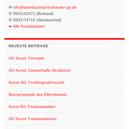
t
g
✉
info@steinbachtal-burkarder-gs.de
i
✆ 0931/42471 (Burkard)
e
o
✆ 0931/74716 (Steinbachtal)
n
n
➦
Alle Kontaktdaten
NEUESTE BEITRÄGE
AG Kunst: Fernweh
AG Kunst: Zauberhafte Strukturen
Kunst-AG: Frühlingssehnsucht
Bücherspende des Elternbeirats
Kunst AG: Fantasiewelten
AG Kunst: Fantasiebäume