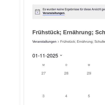
Es wurden keine Ergebnisse für diese Ansicht g
Veranstaltungen
.
Frühstück; Ernährung; Sch
Veranstaltungen
Frühstück; Ernährung; Schull
01-11-2025
D
K
M
D
M
a
0
0
0
27
28
29
a
t
V
V
V
u
l
e
e
e
m
e
r
r
r
w
a
a
a
0
0
0
3
4
5
ä
n
n
n
n
V
V
V
h