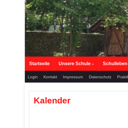
Startseite
Unsere Schule
Schullebe
Login
Kontakt
Impressum
Datenschutz
Prakt
Kalender