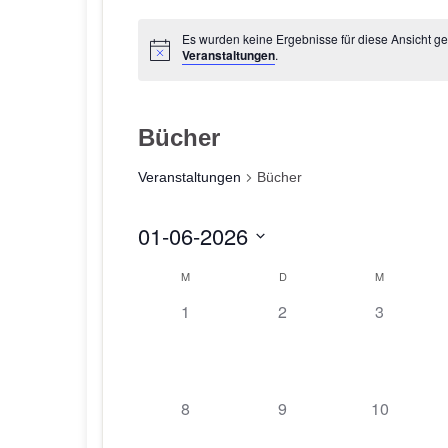
Es wurden keine Ergebnisse für diese Ansicht g
Veranstaltungen
.
Bücher
Veranstaltungen
Bücher
01-06-2026
D
K
M
D
M
a
0
0
0
1
2
3
a
t
V
V
V
u
l
e
e
e
m
e
r
r
r
w
a
a
a
0
0
0
8
9
10
ä
n
n
n
n
V
V
V
h