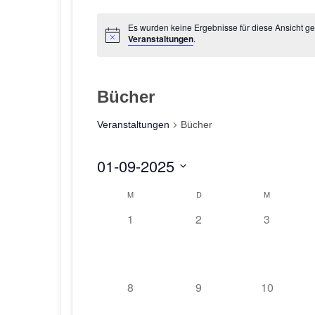
Es wurden keine Ergebnisse für diese Ansicht g
Veranstaltungen
.
Bücher
Veranstaltungen
Bücher
01-09-2025
D
K
M
D
M
a
0
0
0
1
2
3
a
t
V
V
V
u
l
e
e
e
m
e
r
r
r
w
a
a
a
0
0
0
8
9
10
ä
n
n
n
n
V
V
V
h