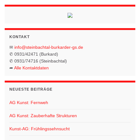
n
n
n
n
n
n
n
g
g
g
g
g
g
g
s
,
,
,
,
,
,
o
,
e
e
e
e
e
e
-
t
n
n
n
n
n
n
N
n
a
,
,
,
,
,
,
a
l
v
KONTAKT
t
i
✉
info@steinbachtal-burkarder-gs.de
g
u
✆ 0931/42471 (Burkard)
✆ 0931/74716 (Steinbachtal)
a
n
➦
Alle Kontaktdaten
t
g
i
e
o
NEUESTE BEITRÄGE
n
n
AG Kunst: Fernweh
AG Kunst: Zauberhafte Strukturen
Kunst-AG: Frühlingssehnsucht