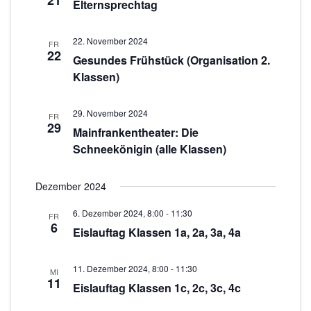
21
c
s
Elternsprechtag
w
t
h
ä
a
22. November 2024
h
FR
t
22
Gesundes Frühstück (Organisation 2.
l
l
e
Klassen)
e
t
n
n
u
.
29. November 2024
-
FR
n
29
Mainfrankentheater: Die
g
N
Schneekönigin (alle Klassen)
A
a
n
Dezember 2024
v
s
i
6. Dezember 2024, 8:00
-
11:30
i
FR
6
Eislauftag Klassen 1a, 2a, 3a, 4a
g
c
h
a
11. Dezember 2024, 8:00
-
11:30
MI
t
11
t
Eislauftag Klassen 1c, 2c, 3c, 4c
e
i