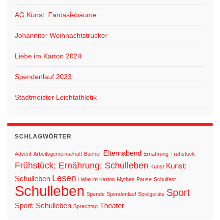
AG Kunst: Fantasiebäume
Johanniter Weihnachtstrucker
Liebe im Karton 2024
Spendenlauf 2023
Stadtmeister Leichtathletik
SCHLAGWÖRTER
Elternabend
Advent
Arbeitsgemeinschaft
Bücher
Ernährung
Frühstück
Frühstück; Ernährung; Schulleben
Kunst;
Kunst
Lesen
Schulleben
Liebe im Karton
Mythen
Pause
Schulfest
Schulleben
Sport
Spende
Spendenlauf
Spielgeräte
Sport; Schulleben
Theater
Sprechtag