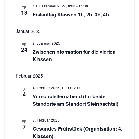
n
13. Dezember 2024, 8:00
-
11:30
FR
o
-
13
Eislauftag Klassen 1b, 2b, 3b, 4b
N
n
a
Januar 2025
v
24. Januar 2025
i
FR
24
Zwischeninformation für die vierten
g
Klassen
a
t
Februar 2025
i
o
4. Februar 2025, 19:00
-
21:00
DI
4
Vorschulelternabend (für beide
n
Standorte am Standort Steinbachtal)
7. Februar 2025
FR
7
Gesundes Frühstück (Organisation: 4.
Klassen)