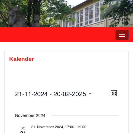
Navi
umsc
Kalender
21-11-2024
 - 
20-02-2025
A
V
L
e
i
D
n
s
r
a
s
t
November 2024
t
a
e
i
u
n
21. November 2024, 17:00
-
19:00
DO
m