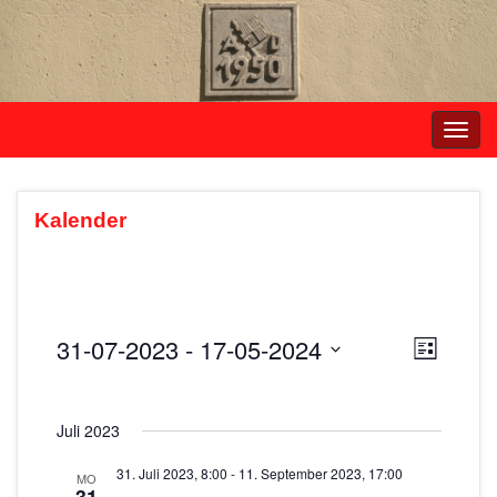
Navi
umsc
Kalender
31-07-2023
 - 
17-05-2024
A
V
L
e
i
D
n
s
r
a
s
t
Juli 2023
t
a
e
i
u
n
31. Juli 2023, 8:00
-
11. September 2023, 17:00
MO
m