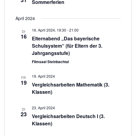
31
c
s
Sommerferien
w
t
h
ä
a
April 2024
h
t
l
l
e
16. April 2024, 19:30
-
21:00
DI
e
t
16
Elternabend „Das bayerische
n
n
u
Schulsystem“ (für Eltern der 3.
.
-
n
Jahrgangsstufe)
g
N
Filmsaal Steinbachtal
A
a
19. April 2024
n
FR
19
v
Vergleichsarbeiten Mathematik (3.
s
Klassen)
i
i
g
c
23. April 2024
DI
h
a
23
Vergleichsarbeiten Deutsch I (3.
t
Klassen)
t
e
i