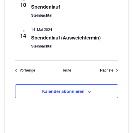
10
Spendenlauf
Steinbachtal
14. Mai 2024
DI
14
Spendenlauf (Ausweichtermin)
Steinbachtal
Veranstaltungen
Veranstaltu
Vorherige
Heute
Nächste
Kalender abonnieren