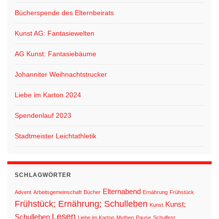
Bücherspende des Elternbeirats
Kunst AG: Fantasiewelten
AG Kunst: Fantasiebäume
Johanniter Weihnachtstrucker
Liebe im Karton 2024
Spendenlauf 2023
Stadtmeister Leichtathletik
SCHLAGWÖRTER
Elternabend
Advent
Arbeitsgemeinschaft
Bücher
Ernährung
Frühstück
Frühstück; Ernährung; Schulleben
Kunst;
Kunst
Lesen
Schulleben
Liebe im Karton
Mythen
Pause
Schulfest