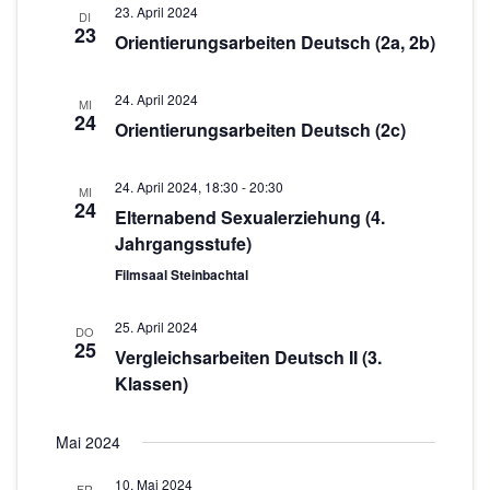
n
23. April 2024
DI
o
23
-
Orientierungsarbeiten Deutsch (2a, 2b)
N
n
a
24. April 2024
MI
24
v
Orientierungsarbeiten Deutsch (2c)
i
g
24. April 2024, 18:30
-
20:30
MI
24
Elternabend Sexualerziehung (4.
a
Jahrgangsstufe)
t
Filmsaal Steinbachtal
i
o
25. April 2024
DO
n
25
Vergleichsarbeiten Deutsch II (3.
Klassen)
Mai 2024
10. Mai 2024
FR