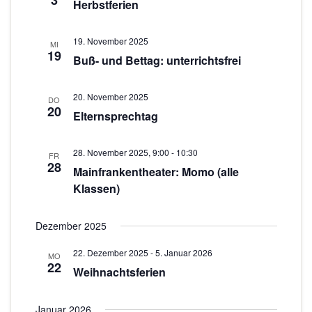
3
c
s
Herbstferien
w
t
h
ä
a
19. November 2025
h
MI
t
19
Buß- und Bettag: unterrichtsfrei
l
l
e
e
t
n
n
20. November 2025
u
DO
20
.
Elternsprechtag
-
n
g
N
28. November 2025, 9:00
-
10:30
FR
A
a
28
Mainfrankentheater: Momo (alle
n
Klassen)
v
s
i
i
Dezember 2025
g
c
22. Dezember 2025
-
5. Januar 2026
h
MO
a
22
Weihnachtsferien
t
t
e
i
Januar 2026