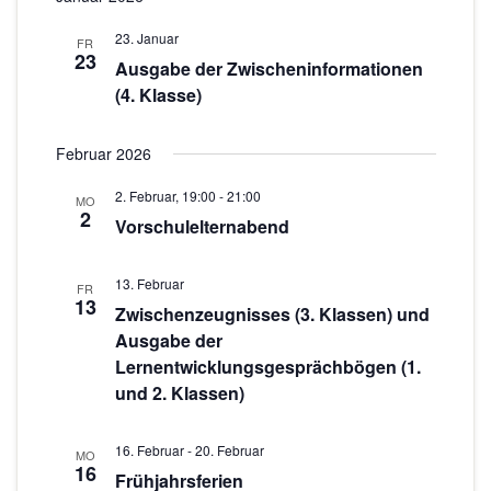
n
o
-
23. Januar
FR
23
N
n
Ausgabe der Zwischeninformationen
(4. Klasse)
a
v
Februar 2026
i
g
2. Februar, 19:00
-
21:00
MO
2
a
Vorschulelternabend
t
i
13. Februar
FR
13
o
Zwischenzeugnisses (3. Klassen) und
Ausgabe der
n
Lernentwicklungsgesprächbögen (1.
und 2. Klassen)
16. Februar
-
20. Februar
MO
16
Frühjahrsferien