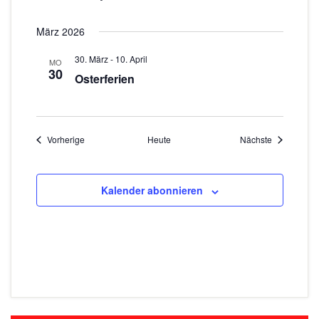
März 2026
30. März
-
10. April
MO
30
Osterferien
Veranstaltungen
Veranstaltu
Vorherige
Heute
Nächste
Kalender abonnieren