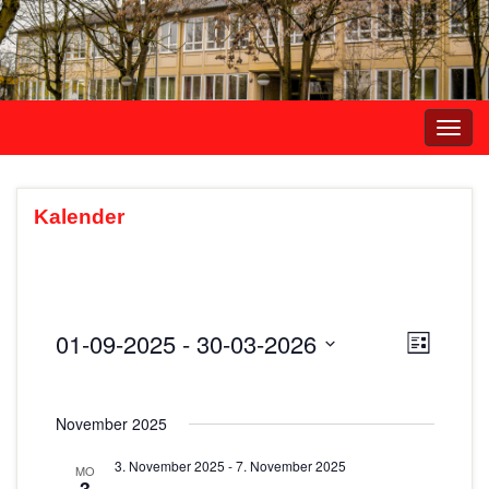
Navi
umsc
Kalender
01-09-2025
 - 
30-03-2026
A
V
L
e
i
D
n
s
r
a
s
t
November 2025
t
a
e
i
u
n
3. November 2025
-
7. November 2025
MO
m