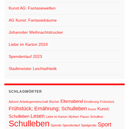
Kunst AG: Fantasiewelten
AG Kunst: Fantasiebäume
Johanniter Weihnachtstrucker
Liebe im Karton 2024
Spendenlauf 2023
Stadtmeister Leichtathletik
SCHLAGWÖRTER
Elternabend
Advent
Arbeitsgemeinschaft
Bücher
Ernährung
Frühstück
Frühstück; Ernährung; Schulleben
Kunst;
Kunst
Lesen
Schulleben
Liebe im Karton
Mythen
Pause
Schulfest
Schulleben
Sport
Spende
Spendenlauf
Spielgeräte