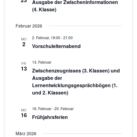
23
c
s
Ausgabe der Zwischeninformationen
w
(4. Klasse)
t
h
ä
a
h
t
Februar 2026
l
l
e
e
t
2. Februar, 19:00
-
21:00
MO
n
n
2
u
Vorschulelternabend
.
-
n
g
N
13. Februar
FR
13
A
Zwischenzeugnisses (3. Klassen) und
a
Ausgabe der
n
v
Lernentwicklungsgesprächbögen (1.
s
und 2. Klassen)
i
i
g
c
16. Februar
-
20. Februar
MO
h
a
16
Frühjahrsferien
t
t
e
März 2026
i