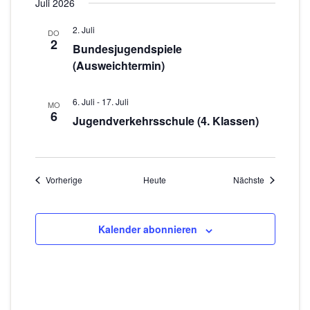
Juli 2026
2. Juli
DO
2
Bundesjugendspiele
(Ausweichtermin)
6. Juli
-
17. Juli
MO
6
Jugendverkehrsschule (4. Klassen)
Veranstaltungen
Veranstaltu
Vorherige
Heute
Nächste
Kalender abonnieren