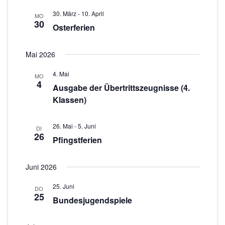
n
o
30. März
-
10. April
-
MO
30
Osterferien
N
n
a
Mai 2026
v
i
4. Mai
MO
4
g
Ausgabe der Übertrittszeugnisse (4.
Klassen)
a
t
26. Mai
-
5. Juni
i
DI
26
Pfingstferien
o
n
Juni 2026
25. Juni
DO
25
Bundesjugendspiele