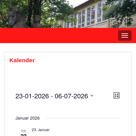
Navi
umsc
Kalender
23-01-2026
 - 
06-07-2026
A
V
L
e
i
D
n
s
r
a
s
t
Januar 2026
t
a
e
i
u
n
23. Januar
FR
m