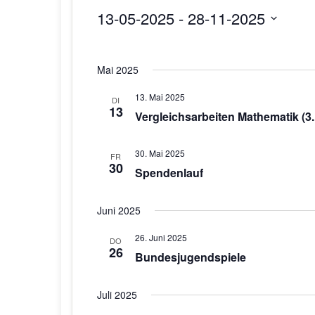
13-05-2025
 - 
28-11-2025
D
a
Mai 2025
t
u
13. Mai 2025
DI
m
13
Vergleichsarbeiten Mathematik (3.
w
ä
30. Mai 2025
h
FR
30
Spendenlauf
l
e
n
Juni 2025
.
26. Juni 2025
DO
26
Bundesjugendspiele
Juli 2025