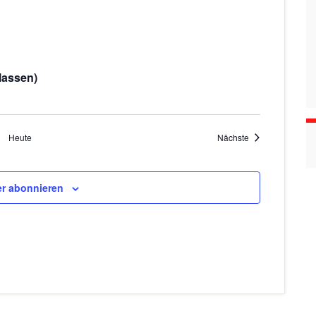
n
lassen)
Veranstaltungen
Heute
Nächste
r abonnieren