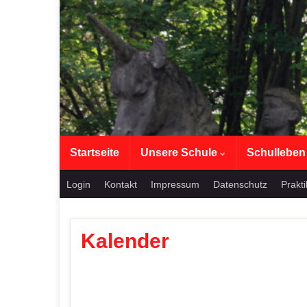
Startseite
Unsere Schule
Schullebe
Login
Kontakt
Impressum
Datenschutz
Prakt
Kalender