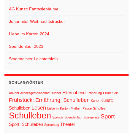
AG Kunst: Fantasiebäume
Johanniter Weihnachtstrucker
Liebe im Karton 2024
Spendenlauf 2023
Stadtmeister Leichtathletik
SCHLAGWÖRTER
Elternabend
Advent
Arbeitsgemeinschaft
Bücher
Ernährung
Frühstück
Frühstück; Ernährung; Schulleben
Kunst;
Kunst
Lesen
Schulleben
Liebe im Karton
Mythen
Pause
Schulfest
Schulleben
Sport
Spende
Spendenlauf
Spielgeräte
Sport; Schulleben
Theater
Sprechtag