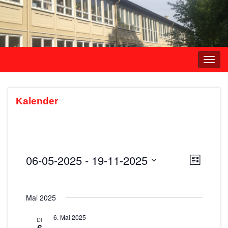
Navi
umsc
Kalender
06-05-2025
 - 
19-11-2025
A
V
L
e
i
D
n
s
r
a
s
t
Mai 2025
t
a
e
i
u
n
6. Mai 2025
DI
m