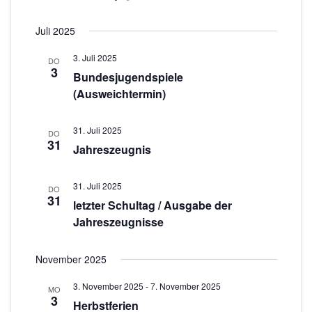
n
o
-
Juli 2025
N
n
3. Juli 2025
a
DO
3
Bundesjugendspiele
v
(Ausweichtermin)
i
g
31. Juli 2025
DO
a
31
Jahreszeugnis
t
i
31. Juli 2025
DO
o
31
letzter Schultag / Ausgabe der
n
Jahreszeugnisse
November 2025
3. November 2025
-
7. November 2025
MO
3
Herbstferien