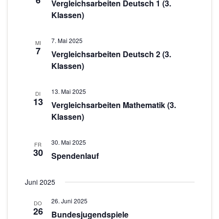
6
c
s
Vergleichsarbeiten Deutsch 1 (3.
w
Klassen)
t
h
ä
a
h
t
7. Mai 2025
l
l
MI
e
7
Vergleichsarbeiten Deutsch 2 (3.
e
t
Klassen)
n
n
u
.
-
n
13. Mai 2025
DI
g
N
13
Vergleichsarbeiten Mathematik (3.
A
a
Klassen)
n
v
s
30. Mai 2025
FR
i
30
i
Spendenlauf
g
c
h
a
Juni 2025
t
t
26. Juni 2025
DO
e
26
Bundesjugendspiele
i