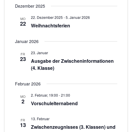
n
Dezember 2025
o
-
N
n
22. Dezember 2025
-
5. Januar 2026
MO
22
Weihnachtsferien
a
v
Januar 2026
i
g
23. Januar
FR
23
a
Ausgabe der Zwischeninformationen
t
(4. Klasse)
i
o
Februar 2026
n
2. Februar, 19:00
-
21:00
MO
2
Vorschulelternabend
13. Februar
FR
13
Zwischenzeugnisses (3. Klassen) und