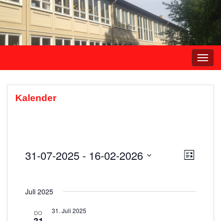
Navi
umsc
Kalender
31-07-2025
 - 
16-02-2026
A
V
L
e
i
D
n
s
r
a
s
t
Juli 2025
t
a
e
i
u
n
31. Juli 2025
DO
m