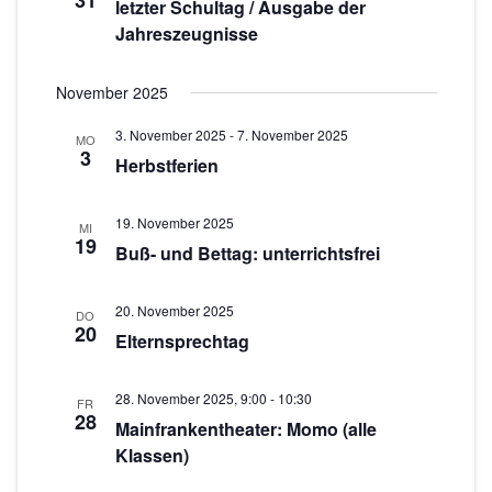
31
c
s
letzter Schultag / Ausgabe der
w
Jahreszeugnisse
t
h
ä
a
h
t
November 2025
l
l
e
e
t
3. November 2025
-
7. November 2025
MO
n
n
3
u
Herbstferien
.
-
n
g
N
19. November 2025
MI
19
A
Buß- und Bettag: unterrichtsfrei
a
n
v
s
20. November 2025
DO
20
i
Elternsprechtag
i
g
c
28. November 2025, 9:00
-
10:30
h
FR
a
28
Mainfrankentheater: Momo (alle
t
t
Klassen)
e
i