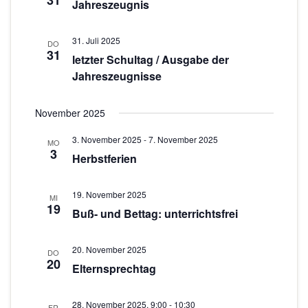
31
c
s
Jahreszeugnis
w
t
h
ä
a
31. Juli 2025
h
DO
t
31
letzter Schultag / Ausgabe der
l
l
e
Jahreszeugnisse
e
t
n
n
u
.
November 2025
-
n
g
N
3. November 2025
-
7. November 2025
MO
3
A
Herbstferien
a
n
v
s
19. November 2025
MI
19
i
Buß- und Bettag: unterrichtsfrei
i
g
c
20. November 2025
h
DO
a
20
Elternsprechtag
t
t
e
i
28. November 2025, 9:00
-
10:30
FR