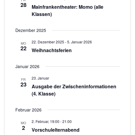
n
28
Mainfrankentheater: Momo (alle
o
-
Klassen)
N
n
a
Dezember 2025
v
22. Dezember 2025
-
5. Januar 2026
i
MO
22
Weihnachtsferien
g
a
Januar 2026
t
i
23. Januar
FR
23
o
Ausgabe der Zwischeninformationen
(4. Klasse)
n
Februar 2026
2. Februar, 19:00
-
21:00
MO
2
Vorschulelternabend