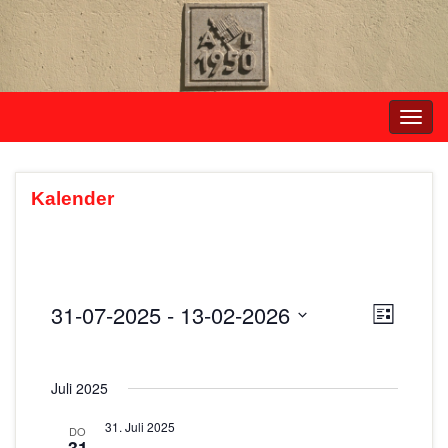
Navi
umsc
Kalender
31-07-2025
 - 
13-02-2026
A
V
L
e
i
D
n
s
r
a
s
t
Juli 2025
t
a
e
i
u
n
31. Juli 2025
DO
m