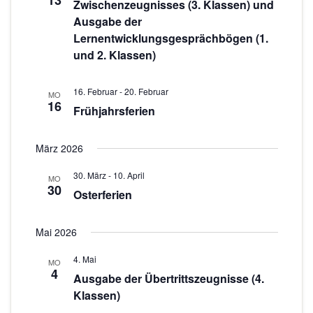
13
c
s
Zwischenzeugnisses (3. Klassen) und
w
Ausgabe der
t
h
ä
Lernentwicklungsgesprächbögen (1.
a
h
t
und 2. Klassen)
l
l
e
e
t
16. Februar
-
20. Februar
n
n
MO
u
16
Frühjahrsferien
.
-
n
g
N
März 2026
A
a
30. März
-
10. April
n
MO
30
v
Osterferien
s
i
i
Mai 2026
g
c
h
a
4. Mai
MO
4
t
Ausgabe der Übertrittszeugnisse (4.
t
Klassen)
e
i