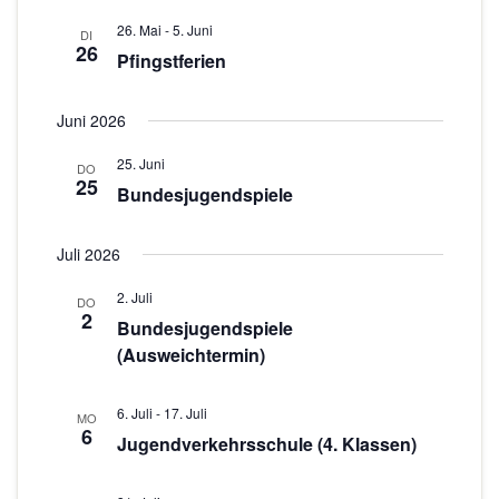
n
o
26. Mai
-
5. Juni
-
DI
26
Pfingstferien
N
n
a
Juni 2026
v
i
25. Juni
DO
25
g
Bundesjugendspiele
a
t
Juli 2026
i
2. Juli
DO
o
2
Bundesjugendspiele
n
(Ausweichtermin)
6. Juli
-
17. Juli
MO
6
Jugendverkehrsschule (4. Klassen)