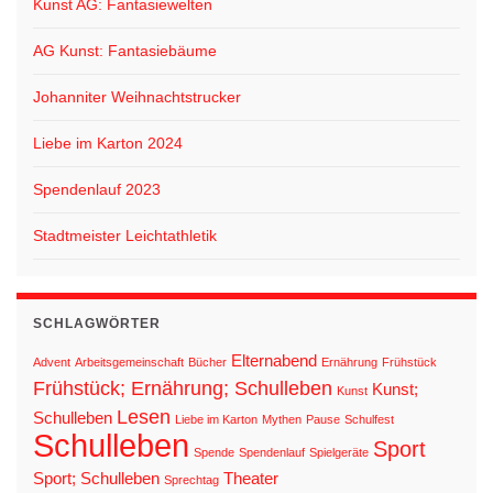
Kunst AG: Fantasiewelten
AG Kunst: Fantasiebäume
Johanniter Weihnachtstrucker
Liebe im Karton 2024
Spendenlauf 2023
Stadtmeister Leichtathletik
SCHLAGWÖRTER
Elternabend
Advent
Arbeitsgemeinschaft
Bücher
Ernährung
Frühstück
Frühstück; Ernährung; Schulleben
Kunst;
Kunst
Lesen
Schulleben
Liebe im Karton
Mythen
Pause
Schulfest
Schulleben
Sport
Spende
Spendenlauf
Spielgeräte
Sport; Schulleben
Theater
Sprechtag