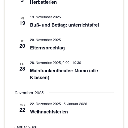
3
n
Herbstferien
o
-
N
n
19. November 2025
MI
19
Buß- und Bettag: unterrichtsfrei
a
v
20. November 2025
i
DO
20
Elternsprechtag
g
a
28. November 2025, 9:00
-
10:30
FR
t
28
Mainfrankentheater: Momo (alle
i
Klassen)
o
n
Dezember 2025
22. Dezember 2025
-
5. Januar 2026
MO
22
Weihnachtsferien
Januar 2026