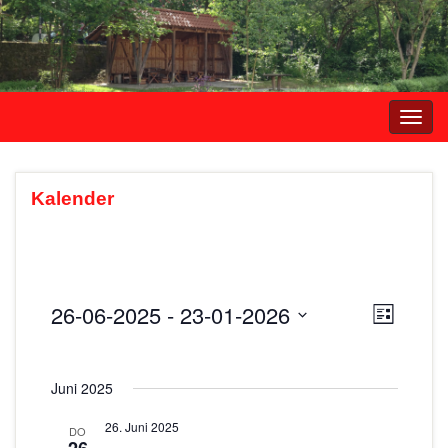
Navi
umsc
Kalender
26-06-2025
 - 
23-01-2026
A
V
L
e
i
D
n
s
r
a
s
t
Juni 2025
t
a
e
i
u
n
26. Juni 2025
DO
m