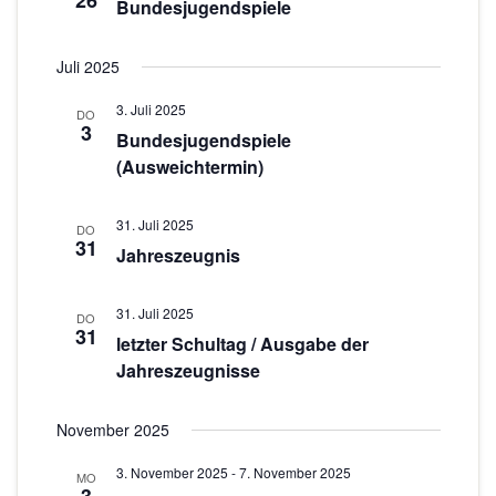
26
c
s
Bundesjugendspiele
w
t
h
ä
a
Juli 2025
h
t
l
l
e
3. Juli 2025
DO
e
t
3
Bundesjugendspiele
n
n
u
(Ausweichtermin)
.
-
n
g
N
31. Juli 2025
DO
31
A
Jahreszeugnis
a
n
v
s
31. Juli 2025
DO
31
i
letzter Schultag / Ausgabe der
i
Jahreszeugnisse
g
c
h
a
November 2025
t
t
e
3. November 2025
-
7. November 2025
MO
i