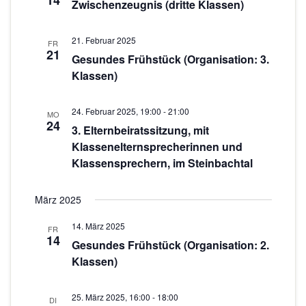
14
c
s
Zwischenzeugnis (dritte Klassen)
w
t
h
ä
a
21. Februar 2025
h
FR
t
21
Gesundes Frühstück (Organisation: 3.
l
l
e
Klassen)
e
t
n
n
u
.
24. Februar 2025, 19:00
-
21:00
-
MO
n
24
3. Elternbeiratssitzung, mit
g
N
Klassenelternsprecherinnen und
A
a
Klassensprechern, im Steinbachtal
n
v
s
März 2025
i
i
14. März 2025
FR
g
c
14
Gesundes Frühstück (Organisation: 2.
h
a
Klassen)
t
t
e
25. März 2025, 16:00
-
18:00
i
DI