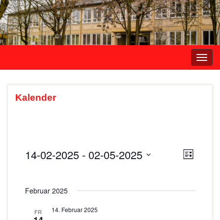
Navi
umsc
Kalender
14-02-2025
 - 
02-05-2025
A
V
L
e
i
D
n
s
r
a
s
t
Februar 2025
t
a
e
i
u
n
14. Februar 2025
FR
m