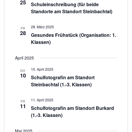
n
25
Schuleinschreibung (für beide
o
-
Standorte am Standort Steinbachtal)
N
n
a
28. März 2025
FR
28
v
Gesundes Frühstück (Organisation: 1.
Klassen)
i
g
April 2025
a
t
10. April 2025
DO
10
i
Schulfotografin am Standort
o
Steinbachtal (1.-3. Klassen)
n
11. April 2025
FR
11
Schulfotografin am Standort Burkard
(1.-3. Klassen)
Mai 2025