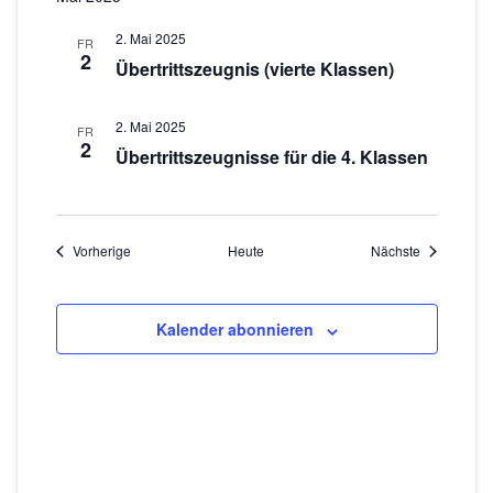
2. Mai 2025
FR
2
Übertrittszeugnis (vierte Klassen)
2. Mai 2025
FR
2
Übertrittszeugnisse für die 4. Klassen
Veranstaltungen
Veranstaltu
Vorherige
Heute
Nächste
Kalender abonnieren