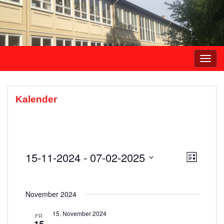
Navi
umsc
Kalender
15-11-2024
 - 
07-02-2025
A
V
L
e
i
D
n
s
r
a
s
t
November 2024
t
a
e
i
u
n
15. November 2024
FR
m