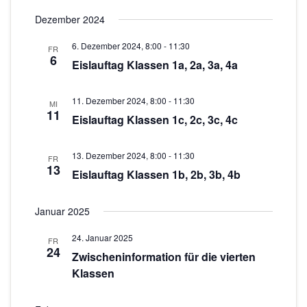
n
o
Dezember 2024
-
N
n
6. Dezember 2024, 8:00
-
11:30
FR
6
a
Eislauftag Klassen 1a, 2a, 3a, 4a
v
i
11. Dezember 2024, 8:00
-
11:30
MI
11
g
Eislauftag Klassen 1c, 2c, 3c, 4c
a
t
13. Dezember 2024, 8:00
-
11:30
FR
13
Eislauftag Klassen 1b, 2b, 3b, 4b
i
o
Januar 2025
n
24. Januar 2025
FR
24
Zwischeninformation für die vierten
Klassen