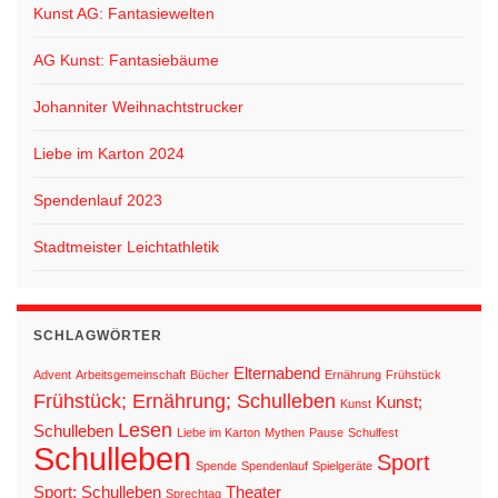
Kunst AG: Fantasiewelten
AG Kunst: Fantasiebäume
Johanniter Weihnachtstrucker
Liebe im Karton 2024
Spendenlauf 2023
Stadtmeister Leichtathletik
SCHLAGWÖRTER
Elternabend
Advent
Arbeitsgemeinschaft
Bücher
Ernährung
Frühstück
Frühstück; Ernährung; Schulleben
Kunst;
Kunst
Lesen
Schulleben
Liebe im Karton
Mythen
Pause
Schulfest
Schulleben
Sport
Spende
Spendenlauf
Spielgeräte
Sport; Schulleben
Theater
Sprechtag