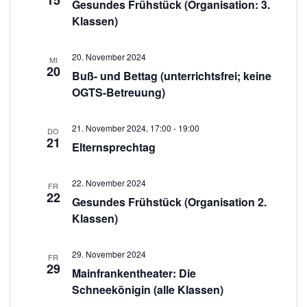
15
c
s
Gesundes Frühstück (Organisation: 3.
w
Klassen)
t
h
ä
a
h
t
20. November 2024
l
l
MI
e
20
Buß- und Bettag (unterrichtsfrei; keine
e
t
OGTS-Betreuung)
n
n
u
.
-
n
21. November 2024, 17:00
-
19:00
DO
g
N
21
Elternsprechtag
A
a
n
22. November 2024
v
FR
s
22
Gesundes Frühstück (Organisation 2.
i
i
Klassen)
g
c
h
a
29. November 2024
FR
29
t
Mainfrankentheater: Die
t
Schneekönigin (alle Klassen)
e
i