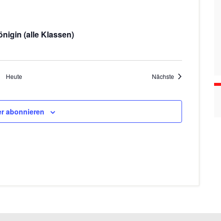
n
nigin (alle Klassen)
Veranstaltungen
Heute
Nächste
r abonnieren