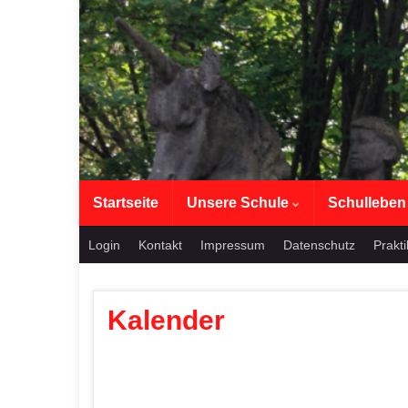
Startseite
Unsere Schule
Schullebe
Login
Kontakt
Impressum
Datenschutz
Prakt
Kalender