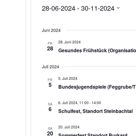
28-06-2024
 - 
30-11-2024
D
a
Juni 2024
t
u
28. Juni 2024
FR
m
28
Gesundes Frühstück (Organisation
w
ä
Juli 2024
h
l
5. Juli 2024
FR
e
5
Bundesjugendspiele (Feggrube/T
n
.
6. Juli 2024, 11:00
-
14:00
SA
6
Schulfest, Standort Steinbachtal
20. Juli 2024
SA
20
Sommerfest Standort Burkard