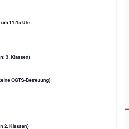
i
i
g
c
e um 11:15 Uhr
h
a
t
t
e
i
n
o
-
: 3. Klassen)
N
n
a
v
; keine OGTS-Betreuung)
i
g
a
t
i
n 2. Klassen)
o