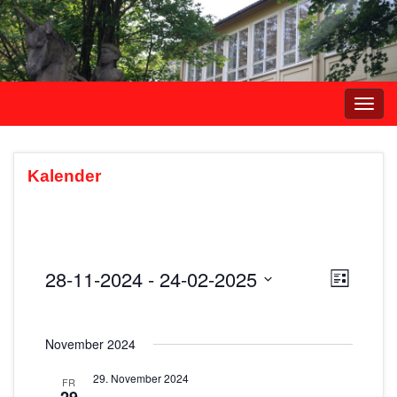
Navi
umsc
Kalender
28-11-2024
 - 
24-02-2025
A
V
L
e
i
D
n
s
r
a
s
t
November 2024
t
a
e
i
u
n
29. November 2024
FR
m