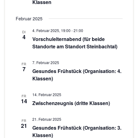
n
Klassen
o
-
N
n
Februar 2025
a
4. Februar 2025, 19:00
-
21:00
DI
v
4
Vorschulelternabend (für beide
i
Standorte am Standort Steinbachtal)
g
a
7. Februar 2025
FR
7
t
Gesundes Frühstück (Organisation: 4.
Klassen)
i
o
14. Februar 2025
n
FR
14
Zwischenzeugnis (dritte Klassen)
21. Februar 2025
FR
21
Gesundes Frühstück (Organisation: 3.
Klassen)