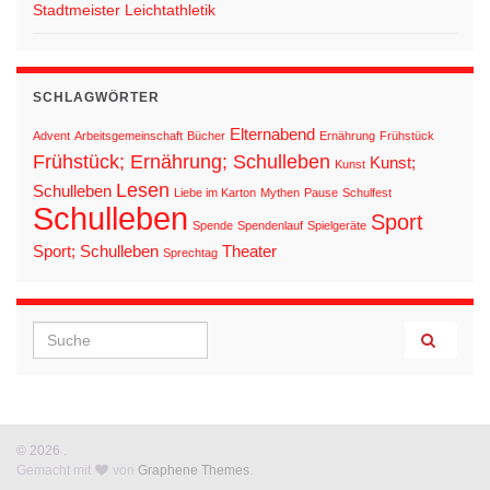
Stadtmeister Leichtathletik
SCHLAGWÖRTER
Elternabend
Advent
Arbeitsgemeinschaft
Bücher
Ernährung
Frühstück
Frühstück; Ernährung; Schulleben
Kunst;
Kunst
Lesen
Schulleben
Liebe im Karton
Mythen
Pause
Schulfest
Schulleben
Sport
Spende
Spendenlauf
Spielgeräte
Sport; Schulleben
Theater
Sprechtag
Search for:
© 2026 .
Gemacht mit
von
Graphene Themes
.