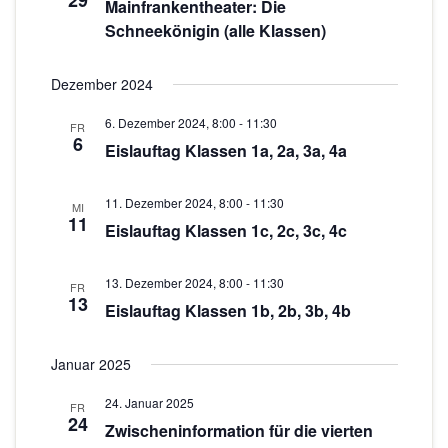
29
c
s
Mainfrankentheater: Die
w
Schneekönigin (alle Klassen)
t
h
ä
a
h
t
Dezember 2024
l
l
e
e
t
6. Dezember 2024, 8:00
-
11:30
FR
n
n
6
u
Eislauftag Klassen 1a, 2a, 3a, 4a
.
-
n
g
N
11. Dezember 2024, 8:00
-
11:30
MI
11
A
Eislauftag Klassen 1c, 2c, 3c, 4c
a
n
v
s
13. Dezember 2024, 8:00
-
11:30
FR
13
i
Eislauftag Klassen 1b, 2b, 3b, 4b
i
g
c
Januar 2025
h
a
t
24. Januar 2025
t
FR
24
e
Zwischeninformation für die vierten
i