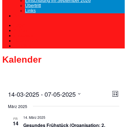
Einschulung im September 2026
Übertritt
Links
Archiv
Login
Kontakt
Impressum
Datenschutz
Praktikum
Kalender
Ansic
14-03-2025
 - 
07-05-2025
Vera
Liste
Navig
Ansi
Datum
März 2025
Navi
wählen.
14. März 2025
FR
14
Gesundes Frühstück (Organisation: 2.