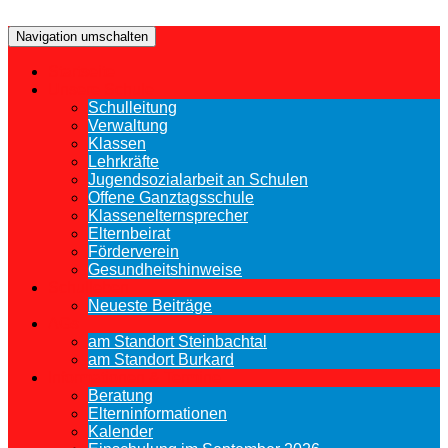
Navigation umschalten
Startseite
Unsere Schule
Schulleitung
Verwaltung
Klassen
Lehrkräfte
Jugendsozialarbeit an Schulen
Offene Ganztagsschule
Klassenelternsprecher
Elternbeirat
Förderverein
Gesundheitshinweise
Schulleben
Neueste Beiträge
AGs
am Standort Steinbachtal
am Standort Burkard
Informationen & Termine
Beratung
Elterninformationen
Kalender