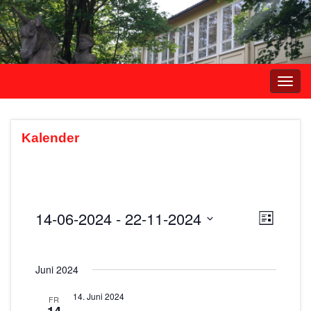
Navi
umsc
Kalender
14-06-2024
 - 
22-11-2024
A
V
L
e
i
D
n
s
r
a
s
t
Juni 2024
t
a
e
i
u
n
14. Juni 2024
FR
m