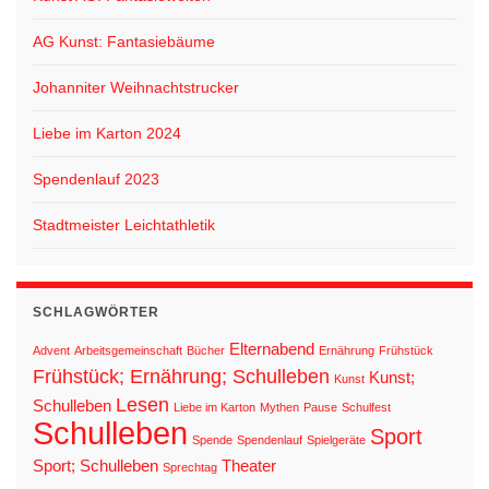
AG Kunst: Fantasiebäume
Johanniter Weihnachtstrucker
Liebe im Karton 2024
Spendenlauf 2023
Stadtmeister Leichtathletik
SCHLAGWÖRTER
Elternabend
Advent
Arbeitsgemeinschaft
Bücher
Ernährung
Frühstück
Frühstück; Ernährung; Schulleben
Kunst;
Kunst
Lesen
Schulleben
Liebe im Karton
Mythen
Pause
Schulfest
Schulleben
Sport
Spende
Spendenlauf
Spielgeräte
Sport; Schulleben
Theater
Sprechtag