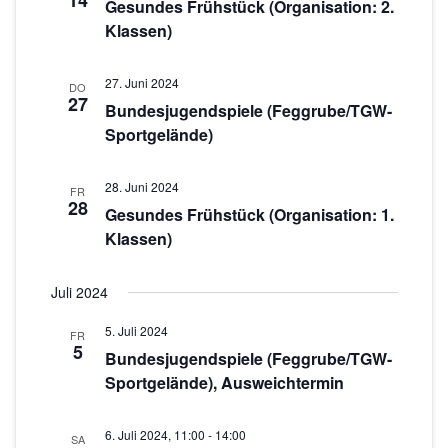
14
c
s
Gesundes Frühstück (Organisation: 2.
w
Klassen)
t
h
ä
a
h
t
27. Juni 2024
l
l
DO
e
27
Bundesjugendspiele (Feggrube/TGW-
e
t
Sportgelände)
n
n
u
.
-
n
28. Juni 2024
FR
g
N
28
Gesundes Frühstück (Organisation: 1.
A
a
Klassen)
n
v
s
Juli 2024
i
i
5. Juli 2024
FR
g
c
5
Bundesjugendspiele (Feggrube/TGW-
h
a
Sportgelände), Ausweichtermin
t
t
e
6. Juli 2024, 11:00
-
14:00
i
SA