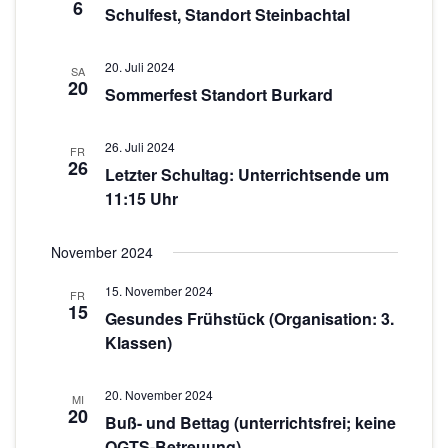
n
6
Schulfest, Standort Steinbachtal
o
-
N
n
20. Juli 2024
SA
20
a
Sommerfest Standort Burkard
v
i
26. Juli 2024
FR
26
g
Letzter Schultag: Unterrichtsende um
11:15 Uhr
a
t
November 2024
i
o
15. November 2024
FR
15
n
Gesundes Frühstück (Organisation: 3.
Klassen)
20. November 2024
MI
20
Buß- und Bettag (unterrichtsfrei; keine
OGTS-Betreuung)