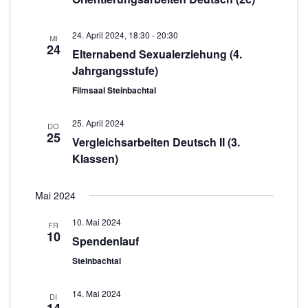
n
o
-
24. April 2024, 18:30
-
20:30
MI
N
n
24
Elternabend Sexualerziehung (4.
a
Jahrgangsstufe)
v
Filmsaal Steinbachtal
i
g
25. April 2024
DO
25
a
Vergleichsarbeiten Deutsch II (3.
t
Klassen)
i
o
Mai 2024
n
10. Mai 2024
FR
10
Spendenlauf
Steinbachtal
14. Mai 2024
DI