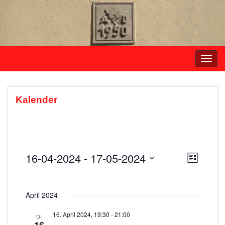
Navi
umsc
Kalender
16-04-2024
 - 
17-05-2024
A
V
L
e
i
D
n
s
r
a
s
t
April 2024
t
a
e
i
u
n
16. April 2024, 19:30
-
21:00
DI
m