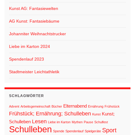
Kunst AG: Fantasiewelten
AG Kunst: Fantasiebäume
Johanniter Weihnachtstrucker
Liebe im Karton 2024
Spendenlauf 2023
Stadtmeister Leichtathletik
SCHLAGWÖRTER
Elternabend
Advent
Arbeitsgemeinschaft
Bücher
Ernährung
Frühstück
Frühstück; Ernährung; Schulleben
Kunst;
Kunst
Lesen
Schulleben
Liebe im Karton
Mythen
Pause
Schulfest
Schulleben
Sport
Spende
Spendenlauf
Spielgeräte