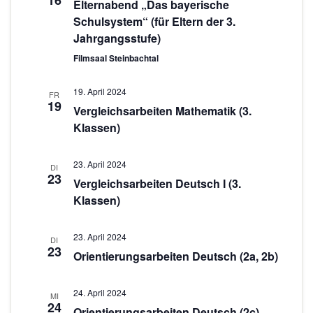
16
c
s
Elternabend „Das bayerische
w
Schulsystem“ (für Eltern der 3.
t
h
ä
Jahrgangsstufe)
a
h
t
Filmsaal Steinbachtal
l
l
e
e
t
19. April 2024
n
n
FR
u
19
Vergleichsarbeiten Mathematik (3.
.
-
n
Klassen)
g
N
A
a
23. April 2024
DI
23
n
Vergleichsarbeiten Deutsch I (3.
v
s
Klassen)
i
i
g
c
23. April 2024
DI
23
Orientierungsarbeiten Deutsch (2a, 2b)
h
a
t
t
24. April 2024
e
MI
24
i
Orientierungsarbeiten Deutsch (2c)