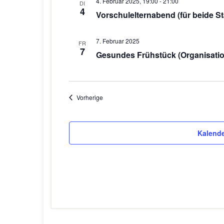
4. Februar 2025, 19:00
-
21:00
DI
4
Vorschulelternabend (für beide S
7. Februar 2025
FR
7
Gesundes Frühstück (Organisation
Veranstaltungen
Vorherige
Kalende