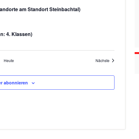
n
tandorte am Standort Steinbachtal)
: 4. Klassen)
Veranstaltungen
Heute
Nächste
r abonnieren