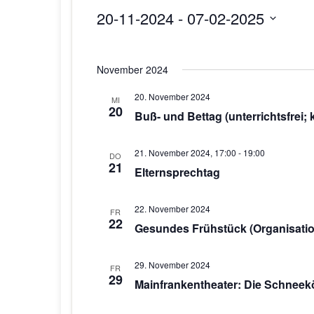
20-11-2024
 - 
07-02-2025
D
a
November 2024
t
u
20. November 2024
MI
m
20
Buß- und Bettag (unterrichtsfrei
w
ä
21. November 2024, 17:00
-
19:00
h
DO
21
Elternsprechtag
l
e
n
22. November 2024
FR
22
.
Gesundes Frühstück (Organisatio
29. November 2024
FR
29
Mainfrankentheater: Die Schneekö