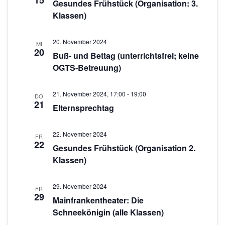
15
c
s
Gesundes Frühstück (Organisation: 3.
w
Klassen)
t
h
ä
a
h
t
20. November 2024
l
l
MI
e
20
Buß- und Bettag (unterrichtsfrei; keine
e
t
OGTS-Betreuung)
n
n
u
.
-
n
21. November 2024, 17:00
-
19:00
DO
g
N
21
Elternsprechtag
A
a
n
22. November 2024
v
FR
s
22
Gesundes Frühstück (Organisation 2.
i
i
Klassen)
g
c
h
a
29. November 2024
FR
29
t
Mainfrankentheater: Die
t
Schneekönigin (alle Klassen)
e
i