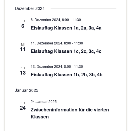
n
o
Dezember 2024
-
N
n
6. Dezember 2024, 8:00
-
11:30
FR
6
a
Eislauftag Klassen 1a, 2a, 3a, 4a
v
i
11. Dezember 2024, 8:00
-
11:30
MI
11
g
Eislauftag Klassen 1c, 2c, 3c, 4c
a
t
13. Dezember 2024, 8:00
-
11:30
FR
13
Eislauftag Klassen 1b, 2b, 3b, 4b
i
o
Januar 2025
n
24. Januar 2025
FR
24
Zwischeninformation für die vierten
Klassen