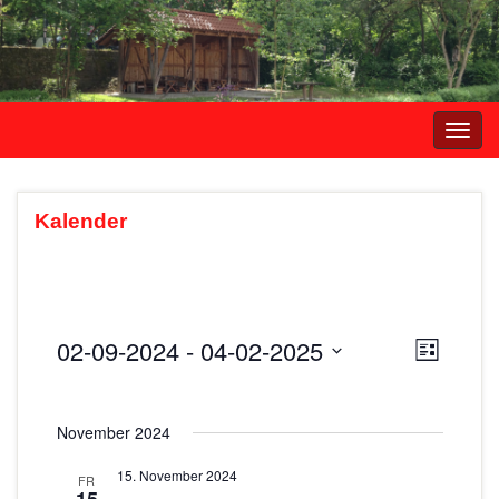
Navi
umsc
Kalender
02-09-2024
 - 
04-02-2025
A
V
L
e
i
D
n
s
r
a
s
t
November 2024
t
a
e
i
u
n
15. November 2024
FR
m