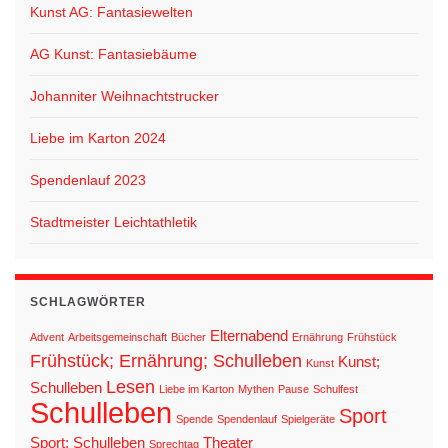
Kunst AG: Fantasiewelten
AG Kunst: Fantasiebäume
Johanniter Weihnachtstrucker
Liebe im Karton 2024
Spendenlauf 2023
Stadtmeister Leichtathletik
SCHLAGWÖRTER
Elternabend
Advent
Arbeitsgemeinschaft
Bücher
Ernährung
Frühstück
Frühstück; Ernährung; Schulleben
Kunst;
Kunst
Lesen
Schulleben
Liebe im Karton
Mythen
Pause
Schulfest
Schulleben
Sport
Spende
Spendenlauf
Spielgeräte
Sport; Schulleben
Theater
Sprechtag