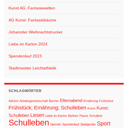
Kunst AG: Fantasiewelten
AG Kunst: Fantasiebäume
Johanniter Weihnachtstrucker
Liebe im Karton 2024
Spendenlauf 2023
Stadtmeister Leichtathletik
SCHLAGWÖRTER
Elternabend
Advent
Arbeitsgemeinschaft
Bücher
Ernährung
Frühstück
Frühstück; Ernährung; Schulleben
Kunst;
Kunst
Lesen
Schulleben
Liebe im Karton
Mythen
Pause
Schulfest
Schulleben
Sport
Spende
Spendenlauf
Spielgeräte