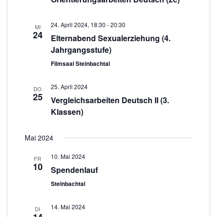
n
o
-
24. April 2024, 18:30
-
20:30
MI
N
n
24
Elternabend Sexualerziehung (4.
a
Jahrgangsstufe)
v
Filmsaal Steinbachtal
i
g
25. April 2024
DO
25
a
Vergleichsarbeiten Deutsch II (3.
t
Klassen)
i
o
Mai 2024
n
10. Mai 2024
FR
10
Spendenlauf
Steinbachtal
14. Mai 2024
DI