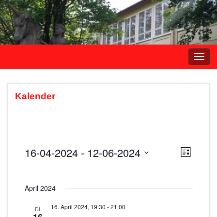
Navi
umsc
Kalender
16-04-2024
 - 
12-06-2024
A
V
L
e
i
D
n
s
r
a
s
t
April 2024
t
a
e
i
u
n
16. April 2024, 19:30
-
21:00
DI
m