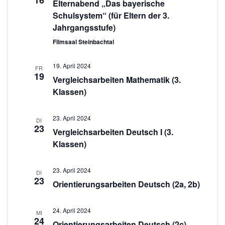
16
c
s
Elternabend „Das bayerische
w
Schulsystem“ (für Eltern der 3.
t
h
ä
Jahrgangsstufe)
a
h
t
Filmsaal Steinbachtal
l
l
e
e
t
19. April 2024
n
n
FR
u
19
Vergleichsarbeiten Mathematik (3.
.
-
n
Klassen)
g
N
A
a
23. April 2024
DI
23
n
Vergleichsarbeiten Deutsch I (3.
v
s
Klassen)
i
i
g
c
23. April 2024
DI
23
Orientierungsarbeiten Deutsch (2a, 2b)
h
a
t
t
24. April 2024
e
MI
24
i
Orientierungsarbeiten Deutsch (2c)