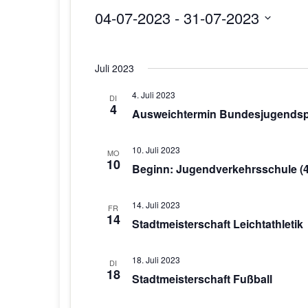
04-07-2023
 - 
31-07-2023
D
a
Juli 2023
t
u
4. Juli 2023
DI
m
4
Ausweichtermin Bundesjugendspi
w
ä
10. Juli 2023
h
MO
10
Beginn: Jugendverkehrsschule (4
l
e
n
14. Juli 2023
FR
14
.
Stadtmeisterschaft Leichtathletik
18. Juli 2023
DI
18
Stadtmeisterschaft Fußball