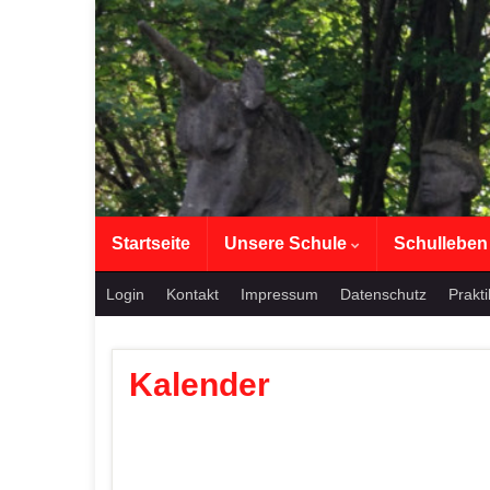
Startseite
Unsere Schule
Schullebe
Login
Kontakt
Impressum
Datenschutz
Prakt
Kalender