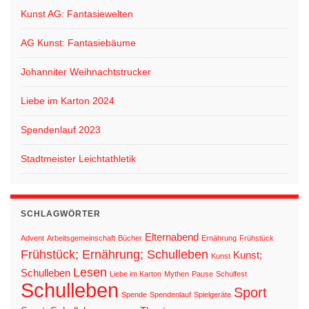
Kunst AG: Fantasiewelten
AG Kunst: Fantasiebäume
Johanniter Weihnachtstrucker
Liebe im Karton 2024
Spendenlauf 2023
Stadtmeister Leichtathletik
SCHLAGWÖRTER
Elternabend
Advent
Arbeitsgemeinschaft
Bücher
Ernährung
Frühstück
Frühstück; Ernährung; Schulleben
Kunst;
Kunst
Lesen
Schulleben
Liebe im Karton
Mythen
Pause
Schulfest
Schulleben
Sport
Spende
Spendenlauf
Spielgeräte