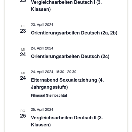
23
c
s
Vergleichsarbeiten Deutsch I (3.
w
Klassen)
t
h
ä
a
h
t
23. April 2024
l
l
DI
e
23
Orientierungsarbeiten Deutsch (2a, 2b)
e
t
n
n
u
.
24. April 2024
-
MI
n
24
Orientierungsarbeiten Deutsch (2c)
g
N
A
a
24. April 2024, 18:30
-
20:30
MI
n
24
Elternabend Sexualerziehung (4.
v
s
Jahrgangsstufe)
i
i
Filmsaal Steinbachtal
g
c
h
a
25. April 2024
DO
25
t
Vergleichsarbeiten Deutsch II (3.
t
Klassen)
e
i