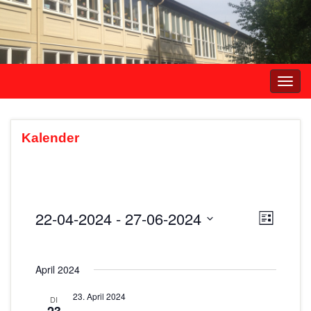
Navi
umsc
Kalender
22-04-2024
 - 
27-06-2024
A
V
L
e
i
D
n
s
r
a
s
t
April 2024
t
a
e
i
u
n
23. April 2024
DI
m