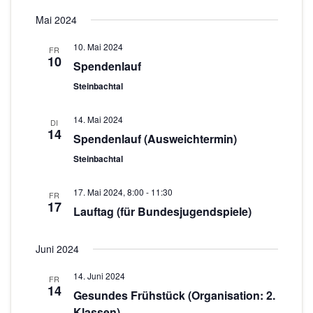
n
o
Mai 2024
-
N
n
10. Mai 2024
FR
10
a
Spendenlauf
v
Steinbachtal
i
g
14. Mai 2024
DI
14
Spendenlauf (Ausweichtermin)
a
t
Steinbachtal
i
17. Mai 2024, 8:00
-
11:30
FR
o
17
Lauftag (für Bundesjugendspiele)
n
Juni 2024
14. Juni 2024
FR
14
Gesundes Frühstück (Organisation: 2.
Klassen)