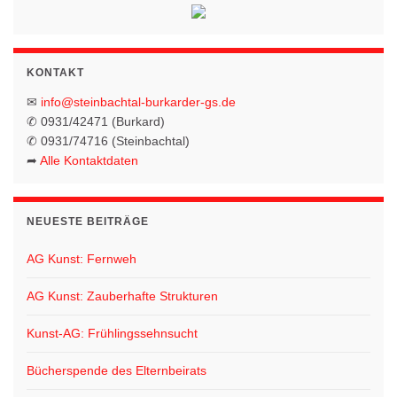
a
n
v
s
i
i
KONTAKT
g
c
✉
info@steinbachtal-burkarder-gs.de
h
a
✆ 0931/42471 (Burkard)
t
✆ 0931/74716 (Steinbachtal)
t
➦
Alle Kontaktdaten
e
i
n
o
-
NEUESTE BEITRÄGE
N
n
AG Kunst: Fernweh
a
v
AG Kunst: Zauberhafte Strukturen
i
Kunst-AG: Frühlingssehnsucht
g
a
Bücherspende des Elternbeirats
t