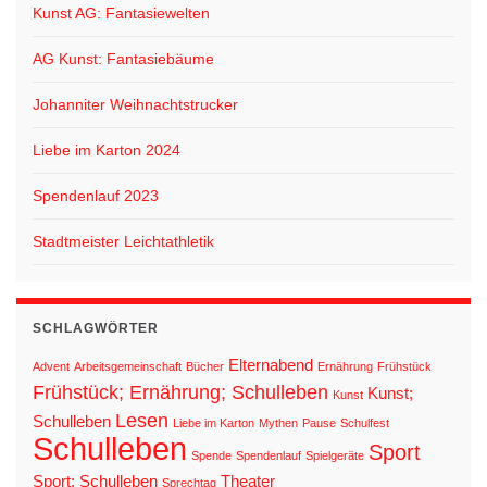
Kunst AG: Fantasiewelten
i
o
AG Kunst: Fantasiebäume
n
Johanniter Weihnachtstrucker
Liebe im Karton 2024
Spendenlauf 2023
Stadtmeister Leichtathletik
SCHLAGWÖRTER
Elternabend
Advent
Arbeitsgemeinschaft
Bücher
Ernährung
Frühstück
Frühstück; Ernährung; Schulleben
Kunst;
Kunst
Lesen
Schulleben
Liebe im Karton
Mythen
Pause
Schulfest
Schulleben
Sport
Spende
Spendenlauf
Spielgeräte
Sport; Schulleben
Theater
Sprechtag