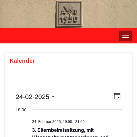
Navi
umsc
Kalender
24-02-2025
A
V
T
e
a
D
n
19:00
g
r
a
s
t
a
24. Februar 2025, 19:00
-
21:00
i
u
n
3. Elternbeiratssitzung, mit
m