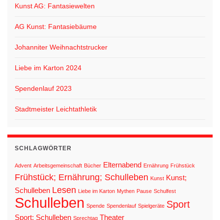
Kunst AG: Fantasiewelten
AG Kunst: Fantasiebäume
Johanniter Weihnachtstrucker
Liebe im Karton 2024
Spendenlauf 2023
Stadtmeister Leichtathletik
SCHLAGWÖRTER
Elternabend
Advent
Arbeitsgemeinschaft
Bücher
Ernährung
Frühstück
Frühstück; Ernährung; Schulleben
Kunst;
Kunst
Lesen
Schulleben
Liebe im Karton
Mythen
Pause
Schulfest
Schulleben
Sport
Spende
Spendenlauf
Spielgeräte
Sport; Schulleben
Theater
Sprechtag