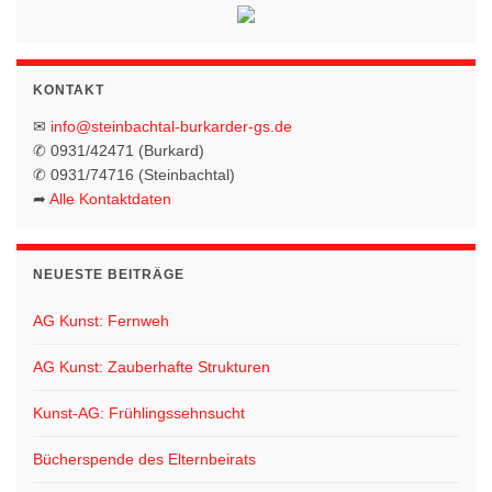
n
o
-
N
n
KONTAKT
a
v
✉
info@steinbachtal-burkarder-gs.de
✆ 0931/42471 (Burkard)
i
✆ 0931/74716 (Steinbachtal)
g
➦
Alle Kontaktdaten
a
t
NEUESTE BEITRÄGE
i
o
AG Kunst: Fernweh
n
AG Kunst: Zauberhafte Strukturen
Kunst-AG: Frühlingssehnsucht
Bücherspende des Elternbeirats